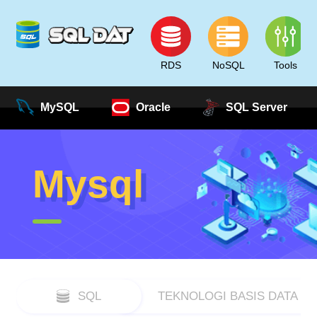
RDS
NoSQL
Tools
MySQL
Oracle
SQL Server
Mysql
SQL
TEKNOLOGI BASIS DATA