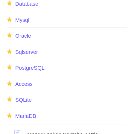
Database
Mysql
Oracle
Sqlserver
PostgreSQL
Access
SQLite
MariaDB