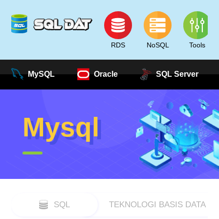
RDS
NoSQL
Tools
MySQL
Oracle
SQL Server
Mysql
SQL
TEKNOLOGI BASIS DATA