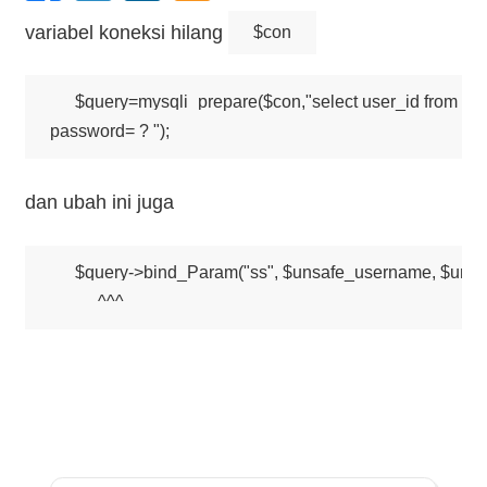
variabel koneksi hilang
$con
$query=mysqli_prepare($con,"select user_id from us
dan ubah ini juga
$query->bind_Param("ss", $unsafe_username, $unsaf