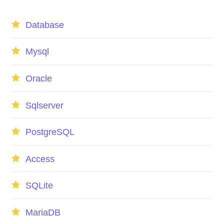
Database
Mysql
Oracle
Sqlserver
PostgreSQL
Access
SQLite
MariaDB