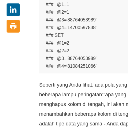
###   @1=1

###   @2=1

###   @3='88764053989'

###   @4='14700597838'

### SET

###   @1=2

###   @2=2

###   @3='88764053989'

###   @4='81084251066'
Seperti yang Anda lihat, ada pola yang
beberapa lampu peringatan:"apa yang ak
menghapus kolom di tengah, ini akan m
menambahkan beberapa kolom di tengah
adalah tipe data yang sama - Anda d