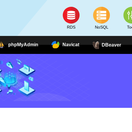
RDS
NoSQL
To
phpMyAdmin
Navicat
DBeaver