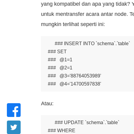
yang kompatibel dan apa yang tidak?
untuk mentransfer acara antar node. 
mungkin terlihat seperti ini:
### INSERT INTO `schema`.`table`

### SET

###   @1=1

###   @2=1

###   @3='88764053989'

###   @4='14700597838'
Atau:
### UPDATE `schema`.`table`

### WHERE
