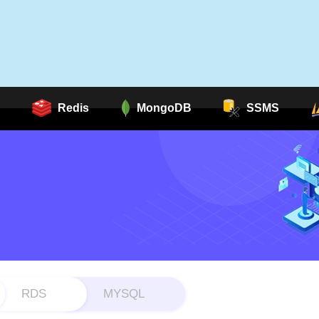
Redis
MongoDB
SSMS
RDS
MYSQL