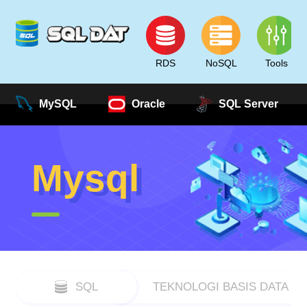
RDS
NoSQL
Tools
MySQL
Oracle
SQL Server
Mysql
SQL
TEKNOLOGI BASIS DATA