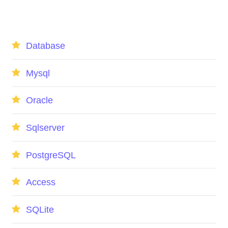
Database
Mysql
Oracle
Sqlserver
PostgreSQL
Access
SQLite