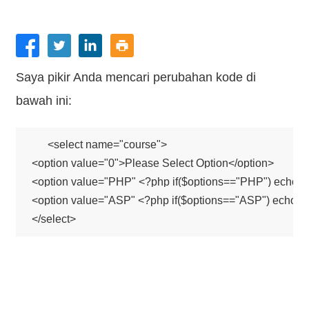
Saya pikir Anda mencari perubahan kode di
bawah ini:
<select name="course">

<option value="0">Please Select Option</option>

<option value="PHP" <?php if($options=="PHP") echo 'se
<option value="ASP" <?php if($options=="ASP") echo 'se