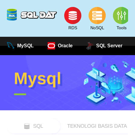
RDS
NoSQL
Tools
MySQL
Oracle
SQL Server
Mysql
SQL
TEKNOLOGI BASIS DATA