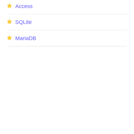
Access
SQLite
MariaDB
Jumlah MySQLi (*) selalu
mengembalikan 1
TIMESTAMPADD() Contoh – MySQL
Cara Mengatur Ulang Kata Sandi Root
MySQL atau MariaDB di Linux