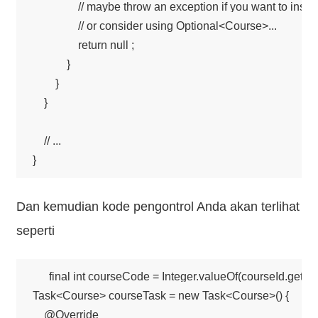
                // maybe throw an exception if you want to insi
                // or consider using Optional<Course>...

                return null ;

            }

        }

    }

    // ...

Dan kemudian kode pengontrol Anda akan terlihat
seperti
final int courseCode = Integer.valueOf(courseId.getText(
Task<Course> courseTask = new Task<Course>() {

    @Override
