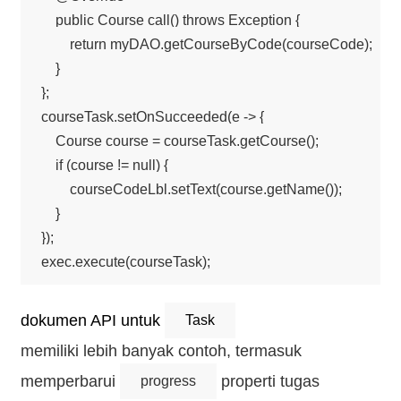
    public Course call() throws Exception {

        return myDAO.getCourseByCode(courseCode);

    }

};

courseTask.setOnSucceeded(e -> {

    Course course = courseTask.getCourse();

    if (course != null) {

        courseCodeLbl.setText(course.getName());

    }

});

dokumen API untuk
Task
memiliki lebih banyak contoh, termasuk
memperbarui
properti tugas
progress