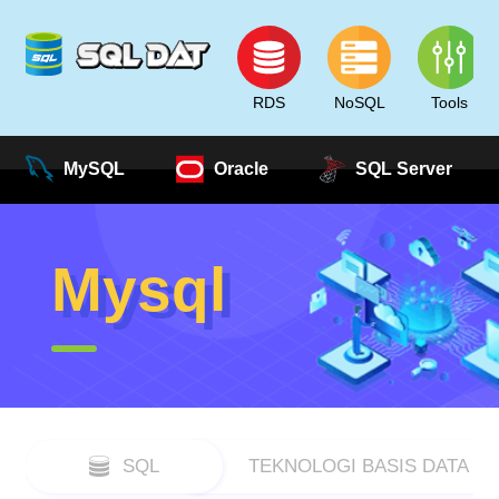
RDS
NoSQL
Tools
MySQL
Oracle
SQL Server
Mysql
SQL
TEKNOLOGI BASIS DATA