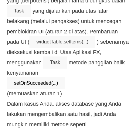
yang (berpotensi) berjalan lama dibungkus dalam
yang dijalankan pada utas latar
Task
belakang (melalui pengakses) untuk mencegah
pemblokiran UI (aturan 2 di atas). Pembaruan
pada UI (
) sebenarnya
widgetTable.setItems(...)
dieksekusi kembali di Utas Aplikasi FX,
menggunakan
metode panggilan balik
Task
kenyamanan
setOnSucceeded(...)
(memuaskan aturan 1).
Dalam kasus Anda, akses database yang Anda
lakukan mengembalikan satu hasil, jadi Anda
mungkin memiliki metode seperti