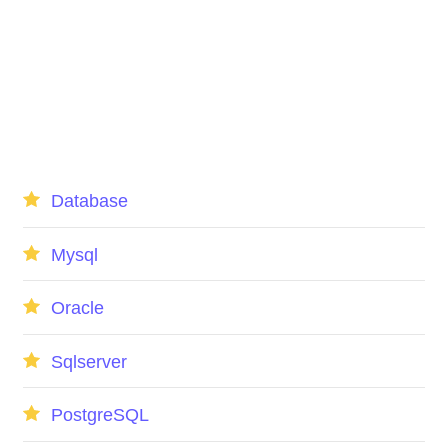
Database
Mysql
Oracle
Sqlserver
PostgreSQL