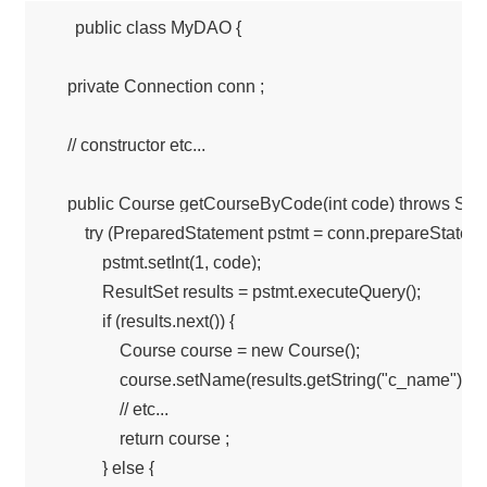
public class MyDAO {

    private Connection conn ; 

    // constructor etc...

    public Course getCourseByCode(int code) throws SQL
        try (PreparedStatement pstmt = conn.prepareStateme
            pstmt.setInt(1, code);

            ResultSet results = pstmt.executeQuery();

            if (results.next()) {

                Course course = new Course();

                course.setName(results.getString("c_name"));

                // etc...

                return course ;

            } else {
