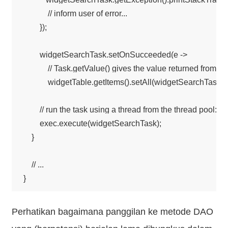
            // inform user of error...

        });

        widgetSearchTask.setOnSucceeded(e -> 

            // Task.getValue() gives the value returned from call(
            widgetTable.getItems().setAll(widgetSearchTask.ge
        // run the task using a thread from the thread pool:

        exec.execute(widgetSearchTask);

    }

    // ...

Perhatikan bagaimana panggilan ke metode DAO