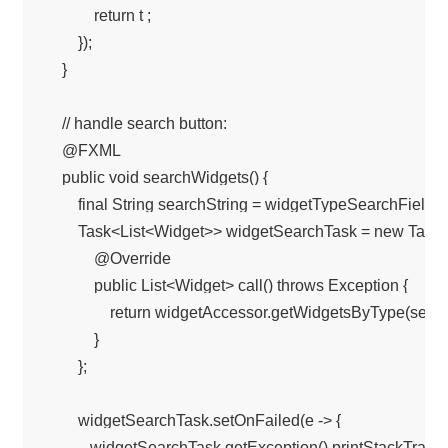
            return t ;

        });

    }

    // handle search button:

    @FXML

    public void searchWidgets() {

        final String searchString = widgetTypeSearchField.ge
        Task<List<Widget>> widgetSearchTask = new Task<
            @Override

            public List<Widget> call() throws Exception {

                return widgetAccessor.getWidgetsByType(searc
            }

        };

        widgetSearchTask.setOnFailed(e -> {

           widgetSearchTask.getException().printStackTrace()