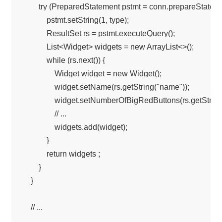
        try (PreparedStatement pstmt = conn.prepareStateme
            pstmt.setString(1, type);

            ResultSet rs = pstmt.executeQuery();

            List<Widget> widgets = new ArrayList<>();

            while (rs.next()) {

                Widget widget = new Widget();

                widget.setName(rs.getString("name"));

                widget.setNumberOfBigRedButtons(rs.getString
                // ...

                widgets.add(widget);

            }

            return widgets ;

        }

    }

    // ...
