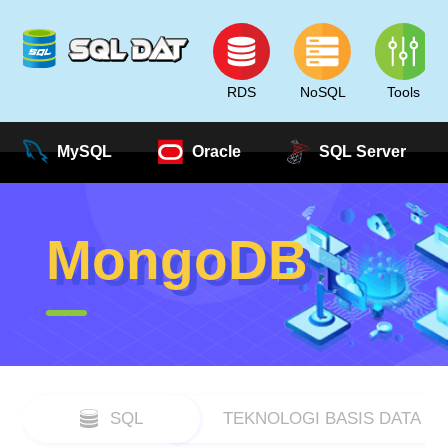
RDS
NoSQL
Tools
MySQL
Oracle
SQL Server
MongoDB
SQL
TEKNOLOGI BASIS DATA