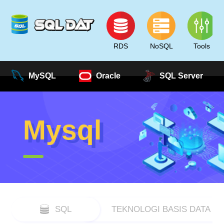
RDS
NoSQL
Tools
MySQL
Oracle
SQL Server
Mysql
SQL
TEKNOLOGI BASIS DATA